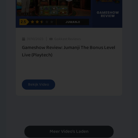
31/10/2023
Gokkast Reviews
Gameshow Review: Jumanji The Bonus Level
Live (Playtech)
Bekijk Video
Meer Video's Laden