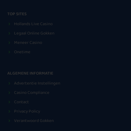
TOP SITES
Hollands Live Casino
Legaal Online Gokken
Meneer Casino
Onetime
ALGEMENE INFORMATIE
Advertentie Instellingen
Casino Compliance
Contact
Privacy Policy
Verantwoord Gokken