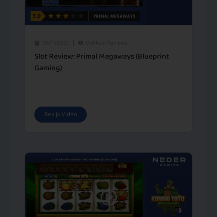
06/11/2023
Gokkast Reviews
Slot Review: Primal Megaways (Blueprint
Gaming)
Bekijk Video