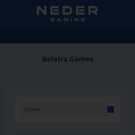
Belatra Games