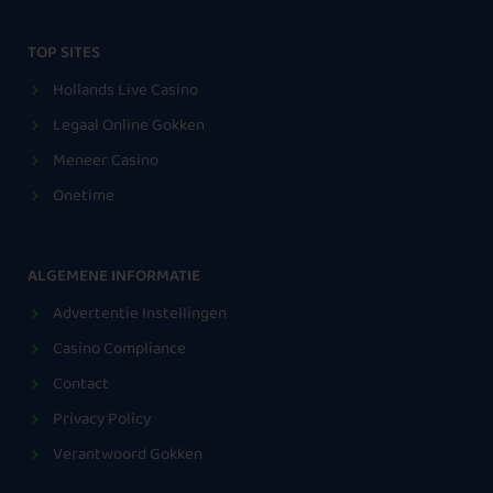
TOP SITES
Hollands Live Casino
Legaal Online Gokken
Meneer Casino
Onetime
ALGEMENE INFORMATIE
Advertentie Instellingen
Casino Compliance
Contact
Privacy Policy
Verantwoord Gokken