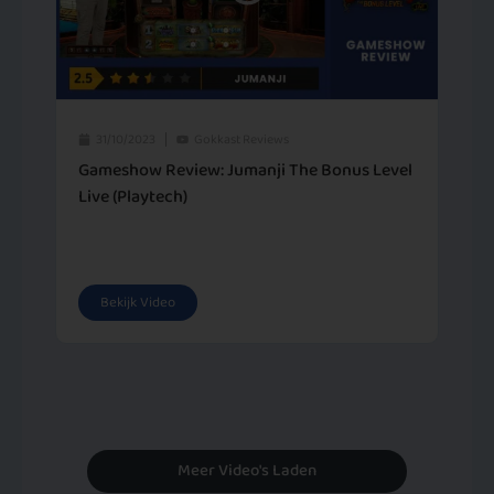
31/10/2023
Gokkast Reviews
Gameshow Review: Jumanji The Bonus Level
Live (Playtech)
Bekijk Video
Meer Video's Laden