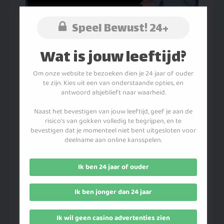
Speel Bewust! 24+
Wat is jouw leeftijd?
04/11/2023
Big Win Video's
Community Compilation #3 – Nedergaming
Om onze website te bezoeken dien je 24 jaar of ouder
Reacts to Big Wins
te zijn. Kies uit een van onderstaande opties, en
antwoord alsjeblieft naar waarheid.
Naast het bevestigen van jouw leeftijd, geef je aan de
risico's van gokken volledig te begrijpen, en te
Bekijk Video
bevestigen dat je momenteel niet bent uitgesloten voor
deelname aan online kansspelen.
Ik ben 24 jaar of ouder
Ik ben jonger dan 24 jaar
Ik wil geen casino advertenties zien