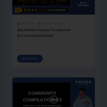
05/11/2023
Gokkast Reviews
Slot Review: Koning Toto Spinner
(Eurocoin/GreenTube)
Bekijk Video