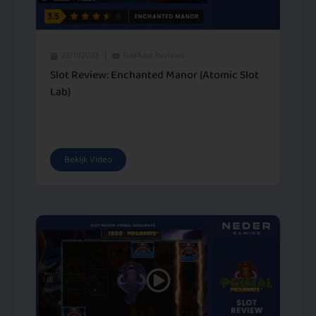
23/11/2023
Gokkast Reviews
Slot Review: Enchanted Manor (Atomic Slot
Lab)
Bekijk Video