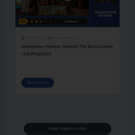
31/10/2023
Gokkast Reviews
Gameshow Review: Jumanji The Bonus Level
Live (Playtech)
Bekijk Video
Meer Video's Laden