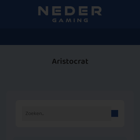
Aristocrat