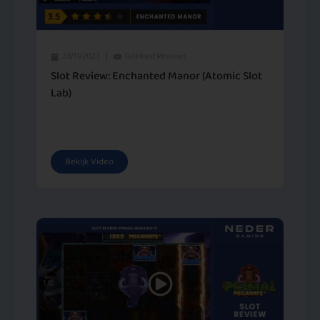
23/11/2023
Gokkast Reviews
Slot Review: Enchanted Manor (Atomic Slot
Lab)
Bekijk Video