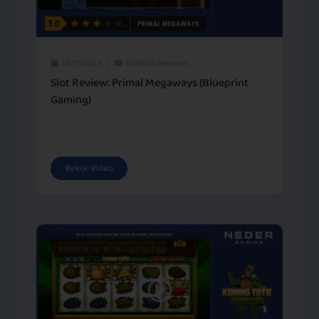
06/11/2023
Gokkast Reviews
Slot Review: Primal Megaways (Blueprint
Gaming)
Bekijk Video