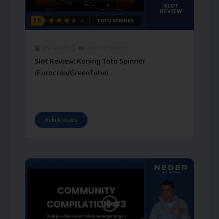
05/11/2023
Gokkast Reviews
Slot Review: Koning Toto Spinner
(Eurocoin/GreenTube)
Bekijk Video