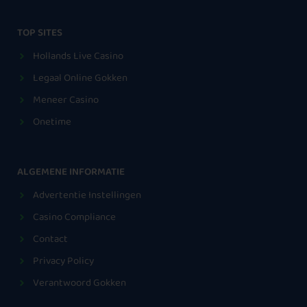
TOP SITES
Hollands Live Casino
Legaal Online Gokken
Meneer Casino
Onetime
ALGEMENE INFORMATIE
Advertentie Instellingen
Casino Compliance
Contact
Privacy Policy
Verantwoord Gokken