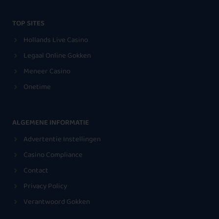
TOP SITES
Hollands Live Casino
Legaal Online Gokken
Meneer Casino
Onetime
ALGEMENE INFORMATIE
Advertentie Instellingen
Casino Compliance
Contact
Privacy Policy
Verantwoord Gokken