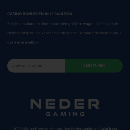
CASINO BONUSSEN IN JE MAILBOX
Ben je van plan om binnenkort een gokje te wagen bij één van de
Nederlandse online kansspelaanbieders? Ontvang de beste bonus
deals in je mailbox!
VERSTUREN
2026 Alle rechten voorbehouden Nedergaming.nl |
Wat kost