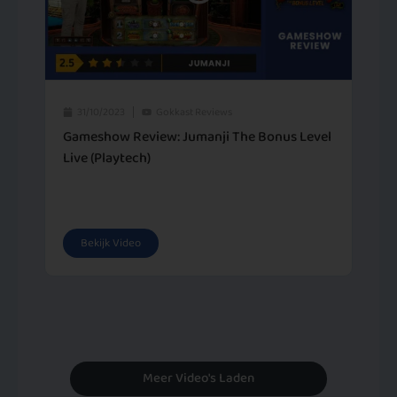
31/10/2023
Gokkast Reviews
Gameshow Review: Jumanji The Bonus Level
Live (Playtech)
Bekijk Video
Meer Video's Laden