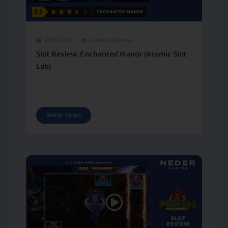
23/11/2023
Gokkast Reviews
Slot Review: Enchanted Manor (Atomic Slot
Lab)
Bekijk Video