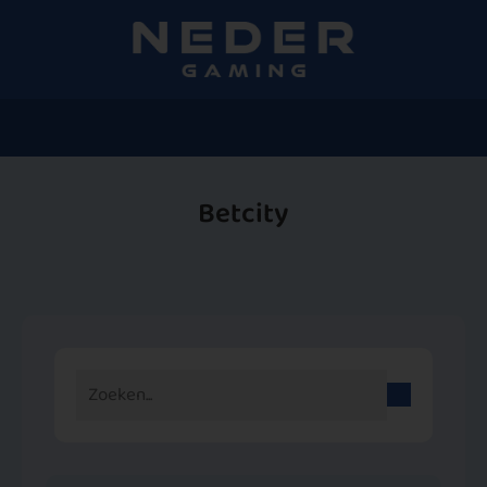
Betcity