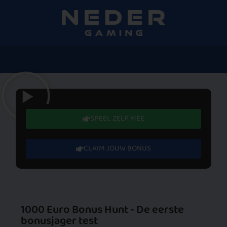
SPEEL ZELF MEE
CLAIM JOUW BONUS
1000 Euro Bonus Hunt - De eerste
bonusjager test