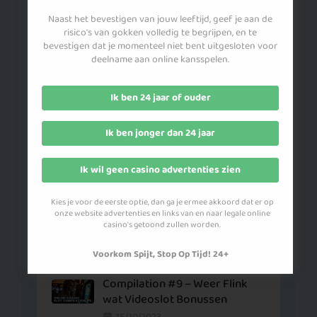
Meer videos van deze gameprovider
Naast het bevestigen van jouw leeftijd, geef je aan de
risico's van gokken volledig te begrijpen, en te
bevestigen dat je momenteel niet bent uitgesloten voor
deelname aan online kansspelen.
Slot Review: Perfect Gems
(Play’n Go)
26/10/2023
Ik ben 24 jaar of ouder
Ik ben jonger dan 24 jaar
Slot Review: Pilgrim of Dead
Ik wil geen casino advertenties zien
(Play’n Go)
22/10/2023
Kies je voor de eerste optie, dan ga je ermee akkoord dat er op
onze website advertenties en links van en naar legale online
casino's getoond zullen worden.
Voorkom Spijt, Stop Op Tijd! 24+
Online Casino Slot Bonus
Compilation #9 – Weer Flink
wat Videoslot Bonussen
15/10/2023