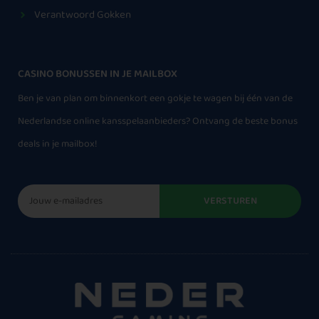
Verantwoord Gokken
CASINO BONUSSEN IN JE MAILBOX
Ben je van plan om binnenkort een gokje te wagen bij één van de
Nederlandse online kansspelaanbieders? Ontvang de beste bonus
deals in je mailbox!
VERSTUREN