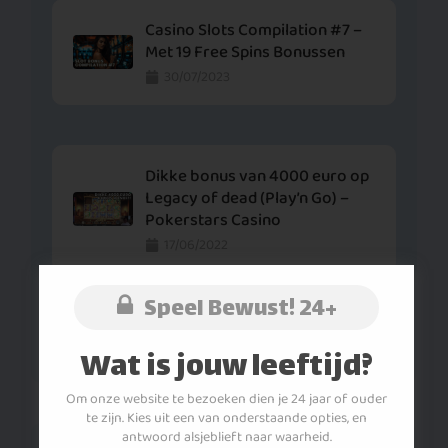
Casino Slots Compilation #7 –
Met 19 Free Spins Bonussen
30/07/2023
Dikke bonus van 4000 euro op
Legacy of dead (Play’n Go) –
Pokerstars Casino
17/06/2022
Speel Bewust! 24+
BEKIJK ALLE FILMPJES
Wat is jouw leeftijd?
Om onze website te bezoeken dien je 24 jaar of ouder
te zijn. Kies uit een van onderstaande opties, en
antwoord alsjeblieft naar waarheid.