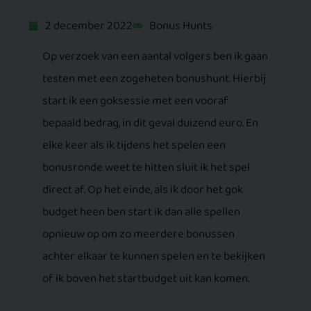
2 december 2022
Bonus Hunts
Op verzoek van een aantal volgers ben ik gaan
testen met een zogeheten bonushunt. Hierbij
start ik een goksessie met een vooraf
bepaald bedrag, in dit geval duizend euro. En
elke keer als ik tijdens het spelen een
bonusronde weet te hitten sluit ik het spel
direct af. Op het einde, als ik door het gok
budget heen ben start ik dan alle spellen
opnieuw op om zo meerdere bonussen
achter elkaar te kunnen spelen en te bekijken
of ik boven het startbudget uit kan komen.