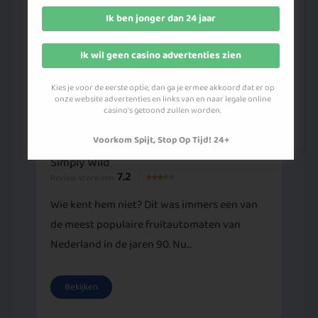
Ik ben jonger dan 24 jaar
Ik wil geen casino advertenties zien
Kies je voor de eerste optie, dan ga je ermee akkoord dat er op
onze website advertenties en links van en naar legale online
casino's getoond zullen worden.
Voorkom Spijt, Stop Op Tijd! 24+
Simply Wild
7.2
Review score van





Wie kent hem niet? Dit was immers een van
de meest populaire fruitautomaten van
Nederland in de jaren 90. Nu…
Bekijken