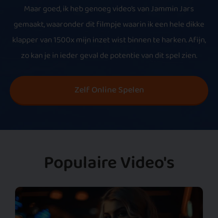
Maar goed, ik heb genoeg video’s van Jammin Jars
gemaakt, waaronder dit filmpje waarin ik een hele dikke
klapper van 1500x mijn inzet wist binnen te harken. Afijn,
zo kan je in ieder geval de potentie van dit spel zien.
Zelf Online Spelen
Populaire Video's