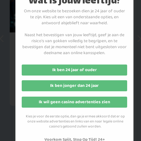
Wat is jouw leeftijd?
Om onze website te bezoeken dien je 24 jaar of ouder
te zijn. Kies uit een van onderstaande opties, en
antwoord alsjeblieft naar waarheid.
Naast het bevestigen van jouw leeftijd, geef je aan de
risico's van gokken volledig te begrijpen, en te
bevestigen dat je momenteel niet bent uitgesloten voor
25/08/2023
Compilatie Filmpjes
deelname aan online kansspelen.
Slot Bonus Compilation #8 – Met 21 Videoslot
Bonussen
Ik ben 24 jaar of ouder
Ik ben jonger dan 24 jaar
Bekijk Video
Ik wil geen casino advertenties zien
Kies je voor de eerste optie, dan ga je ermee akkoord dat er op
1
2
3
4
onze website advertenties en links van en naar legale online
casino's getoond zullen worden.
Voorkom Spijt, Stop Op Tijd! 24+