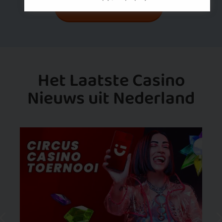
Bekijk alle Video's
Het Laatste Casino
Nieuws uit Nederland