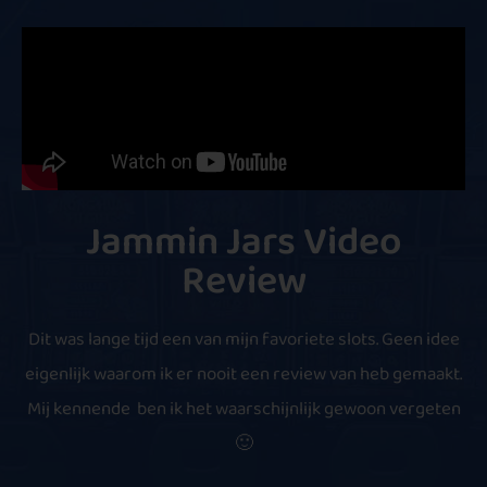
Jammin Jars Video
Review
Dit was lange tijd een van mijn favoriete slots. Geen idee
eigenlijk waarom ik er nooit een review van heb gemaakt.
Mij kennende ben ik het waarschijnlijk gewoon vergeten
🙂