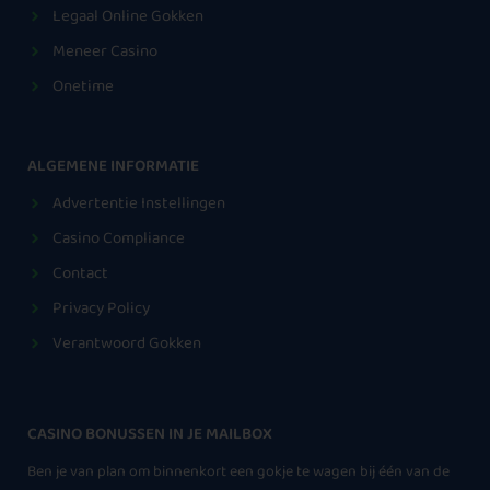
Legaal Online Gokken
Meneer Casino
Onetime
ALGEMENE INFORMATIE
Advertentie Instellingen
Casino Compliance
Contact
Privacy Policy
Verantwoord Gokken
CASINO BONUSSEN IN JE MAILBOX
Ben je van plan om binnenkort een gokje te wagen bij één van de