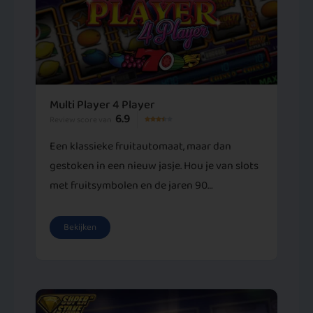
Multi Player 4 Player
6.9
Review score van





Een klassieke fruitautomaat, maar dan
gestoken in een nieuw jasje. Hou je van slots
met fruitsymbolen en de jaren 90…
Bekijken