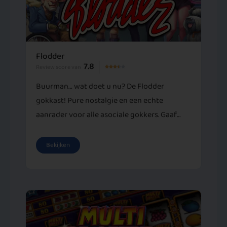
Flodder
7.8
Review score van





Buurman… wat doet u nu? De Flodder
gokkast! Pure nostalgie en een echte
aanrader voor alle asociale gokkers. Gaaf
bonusspel…
Bekijken