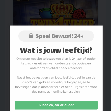
Speel Bewust! 24+
Twin 4 Timer
Wat is jouw leeftijd?
4.5
Review score van





Om onze website te bezoeken dien je 24 jaar of ouder
De online versie van de beroemde TwinTimer
te zijn. Kies uit een van onderstaande opties, en
antwoord alsjeblieft naar waarheid.
speelautomaat. Spelers van boven 25+
kunnen hiermee vast wat
Naast het bevestigen van jouw leeftijd, geef je aan de
risico's van gokken volledig te begrijpen, en te
jeugdherinneringen herbeleven.
bevestigen dat je momenteel niet bent uitgesloten voor
Bekijken
deelname aan online kansspelen.
…
Ik ben 24 jaar of ouder