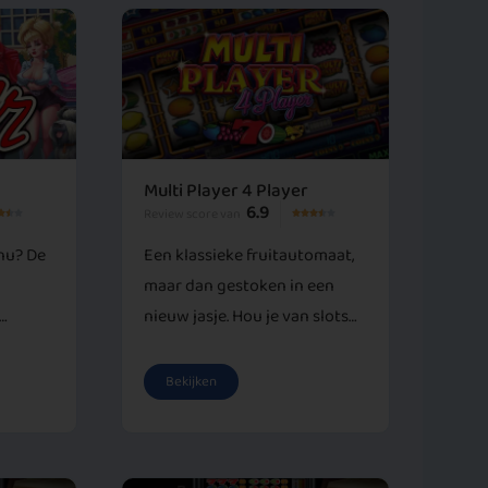
Multi Player 4 Player
6.9
Review score van








nu? De
Een klassieke fruitautomaat,
maar dan gestoken in een
nieuw jasje. Hou je van slots
ciale
met fruitsymbolen en de jaren
el…
90…
Bekijken