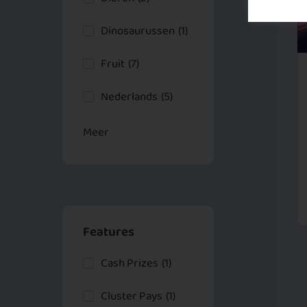
Dinosaurussen
(
1
)
Fruit
(
7
)
Nederlands
(
5
)
Meer
Features
Cash Prizes
(
1
)
Cluster Pays
(
1
)