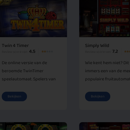
Twin 4 Timer
Simply Wild
4.5
7.2
Review score van
Review score van







De online versie van de
Wie kent hem niet? Dit
beroemde TwinTimer
immers een van de me
speelautomaat. Spelers van
populaire fruitautoma
boven 25+ kunnen hiermee
Nederland in de jaren 
vast wat jeugdherinneringen
Bekijken
Bekijken
herbeleven.
…