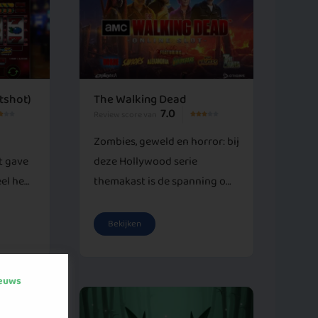
tshot)
The Walking Dead
7.0
Review score van








Zombies, geweld en horror: bij
t gave
deze Hollywood serie
eel hem
themakast is de spanning om
ine
te snijden. Nou ja, hij in
iedere…
Bekijken
euws