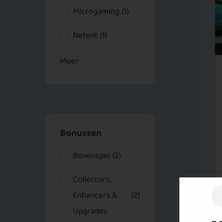
Microgaming
(
1
)
Netent
(
1
)
Meer
Bonussen
Bovenspel
(
2
)
Collectors,
Enhancers &
(
2
)
Upgrades