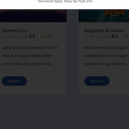
Voorkom Spijt, Stop Op Tijd! 24+
Jammin Jars
Bigg Bass Bonanza
9.4
8.5
Review score van
Review score van







Jampotjes verzamelen klinkt
Het bekendste visspel 
niet echt spannend. Weet
wereld. Dit is de origin
echter dat die potjes met
versie van spelmaker
oplopende
Pragmatic Play. Naar m
vermenigvuldigers werken.
mening ook de…
Bekijken
Bekijken
Heb je geluk, dan kan…