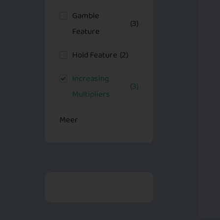
Gamble
(
3
)
Feature
Hold Feature
(
2
)
Increasing
(
3
)
Multipliers
Meer