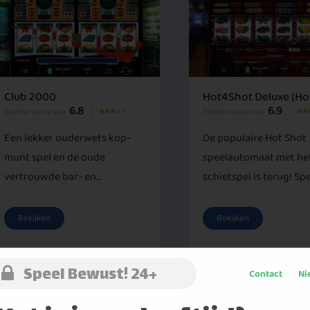
Club 2000
Hot4Shot Deluxe (Ho
6.8
6.9
Review score van
Review score van







Een lekker ouderwets kop-
De populaire Hot Shot
munt spel en de oude
speelautomaat met he
vertrouwde bar- en
schietspel is terug! Sp
clubsymbolen. Deze
bij de Nederlandse onl
beroemde Club2000
casino’s voor echt…
Bekijken
Bekijken
automaat blijft nog altijd
een…
Speel Bewust! 24+
Contact
Ni