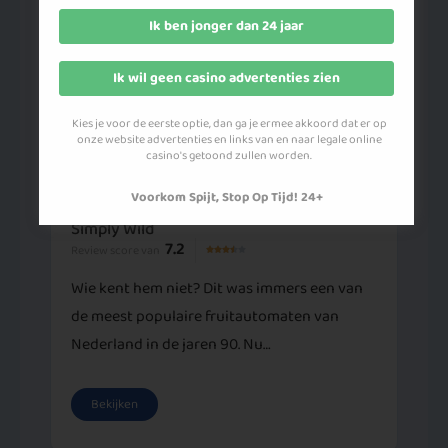
Ik ben jonger dan 24 jaar
Ik wil geen casino advertenties zien
Kies je voor de eerste optie, dan ga je ermee akkoord dat er op
onze website advertenties en links van en naar legale online
casino's getoond zullen worden.
Voorkom Spijt, Stop Op Tijd! 24+
Simply Wild
7.2
Review score van





Wie kent hem niet? Dit was immers een van
de meest populaire fruitautomaten van
Nederland in de jaren 90. Nu…
Bekijken