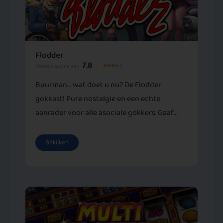
Flodder
7.8
Review score van





Buurman… wat doet u nu? De Flodder
gokkast! Pure nostalgie en een echte
aanrader voor alle asociale gokkers. Gaaf
bonusspel…
Bekijken