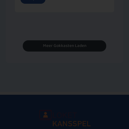
Meer Gokkasten Laden