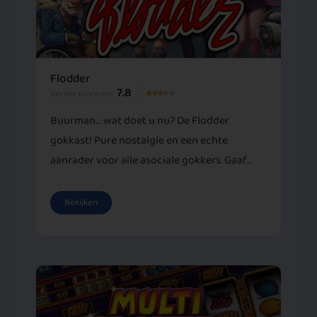
Flodder
7.8
Review score van





Buurman… wat doet u nu? De Flodder
gokkast! Pure nostalgie en een echte
aanrader voor alle asociale gokkers. Gaaf
bonusspel…
Bekijken