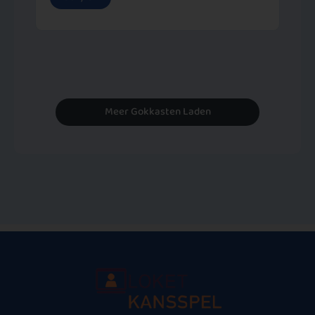
Meer Gokkasten Laden