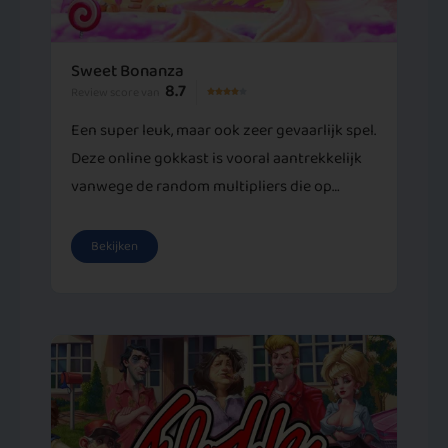
Sweet Bonanza
8.7
Review score van





Een super leuk, maar ook zeer gevaarlijk spel.
Deze online gokkast is vooral aantrekkelijk
vanwege de random multipliers die op…
Bekijken