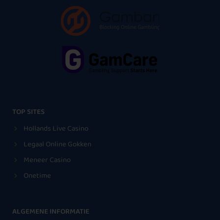
TOP SITES
Hollands Live Casino
Legaal Online Gokken
Meneer Casino
Onetime
ALGEMENE INFORMATIE