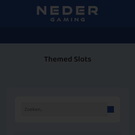
Themed Slots