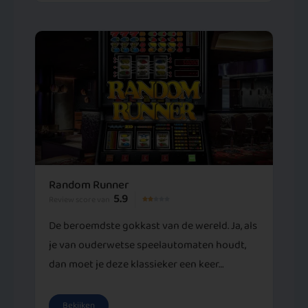
Random Runner
5.9
Review score van





De beroemdste gokkast van de wereld. Ja, als
je van ouderwetse speelautomaten houdt,
dan moet je deze klassieker een keer…
Bekijken