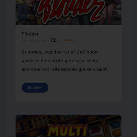
Flodder
7.8
Review score van





Buurman… wat doet u nu? De Flodder
gokkast! Pure nostalgie en een echte
aanrader voor alle asociale gokkers. Gaaf
bonusspel…
Bekijken