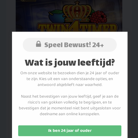
Speel Bewust! 24+
Twin 4 Timer
Wat is jouw leeftijd?
4.5
Review score van





Om onze website te bezoeken dien je 24 jaar of ouder
De online versie van de beroemde TwinTimer
te zijn. Kies uit een van onderstaande opties, en
antwoord alsjeblieft naar waarheid.
speelautomaat. Spelers van boven 25+
kunnen hiermee vast wat
Naast het bevestigen van jouw leeftijd, geef je aan de
risico's van gokken volledig te begrijpen, en te
jeugdherinneringen herbeleven.
bevestigen dat je momenteel niet bent uitgesloten voor
Bekijken
deelname aan online kansspelen.
…
Ik ben 24 jaar of ouder