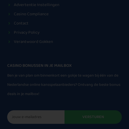
Advertentie Instellingen
Casino Compliance
Contact
Privacy Policy
Verantwoord Gokken
CASINO BONUSSEN IN JE MAILBOX
Ben je van plan om binnenkort een gokje te wagen bij één van de
Nederlandse online kansspelaanbieders? Ontvang de beste bonus
deals in je mailbox!
VERSTUREN