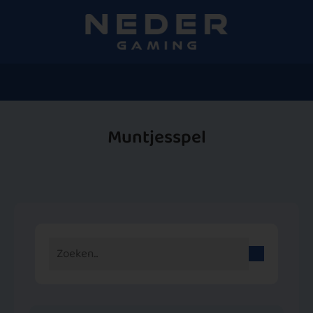
Muntjesspel