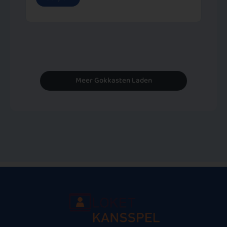
Meer Gokkasten Laden