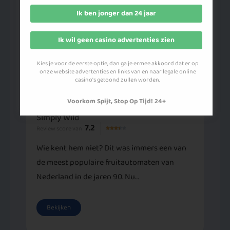
Ik ben jonger dan 24 jaar
Ik wil geen casino advertenties zien
Kies je voor de eerste optie, dan ga je ermee akkoord dat er op
onze website advertenties en links van en naar legale online
casino's getoond zullen worden.
Voorkom Spijt, Stop Op Tijd! 24+
Simply Wild
7.2
Review score van





Wie kent hem niet? Dit was immers een van
de meest populaire fruitautomaten van
Nederland in de jaren 90. Nu…
Bekijken