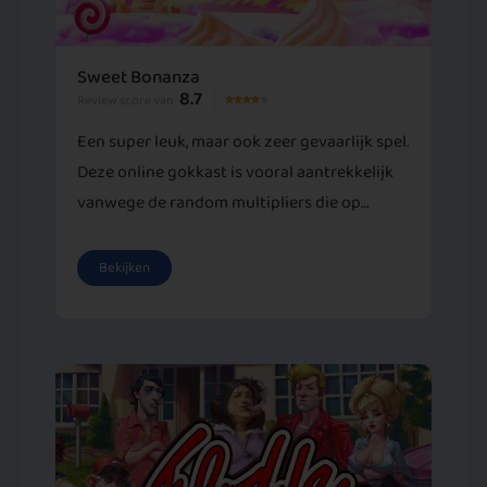
Sweet Bonanza
8.7
Review score van





Een super leuk, maar ook zeer gevaarlijk spel.
Deze online gokkast is vooral aantrekkelijk
vanwege de random multipliers die op…
Bekijken