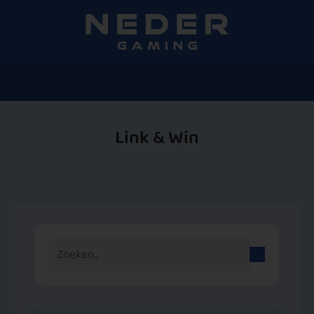
Link & Win