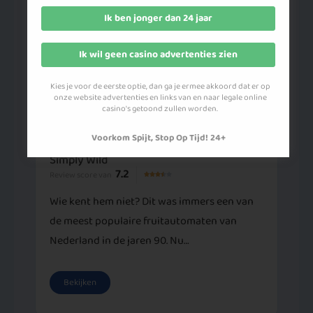
Ik ben jonger dan 24 jaar
Ik wil geen casino advertenties zien
Kies je voor de eerste optie, dan ga je ermee akkoord dat er op
onze website advertenties en links van en naar legale online
casino's getoond zullen worden.
Voorkom Spijt, Stop Op Tijd! 24+
Simply Wild
7.2
Review score van





Wie kent hem niet? Dit was immers een van
de meest populaire fruitautomaten van
Nederland in de jaren 90. Nu…
Bekijken