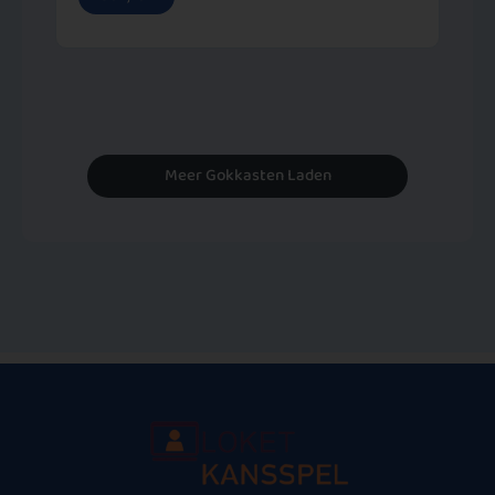
Meer Gokkasten Laden