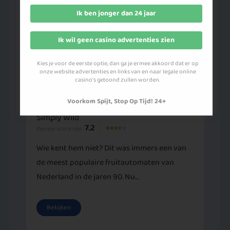
Ik ben jonger dan 24 jaar
Ik wil geen casino advertenties zien
Kies je voor de eerste optie, dan ga je ermee akkoord dat er op
onze website advertenties en links van en naar legale online
casino's getoond zullen worden.
Voorkom Spijt, Stop Op Tijd! 24+
Simply Wild
7.2
Review score van





Wie kent hem niet? Dit was immers een van
de meest populaire fruitautomaten van
Nederland in de jaren 90. Nu…
Bekijken