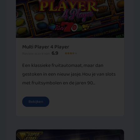
Multi Player 4 Player
6.9
Review score van





Een klassieke fruitautomaat, maar dan
gestoken in een nieuw jasje. Hou je van slots
met fruitsymbolen en de jaren 90…
Bekijken