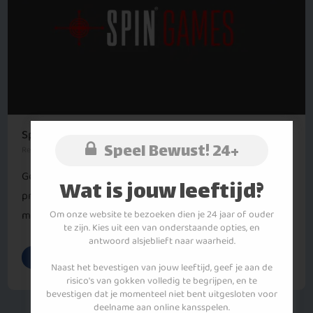
Spin Games
Speel Bewust! 24+
6.5
Review score van





Gespecialiseerd in het ontwerpen en ontwikkelen van
Wat is jouw leeftijd?
premium igaming content voor de gereguleerde
markten. Onderdeel van Bragg Gaming.
Om onze website te bezoeken dien je 24 jaar of ouder
te zijn. Kies uit een van onderstaande opties, en
antwoord alsjeblieft naar waarheid.
…
Bekijken
Naast het bevestigen van jouw leeftijd, geef je aan de
risico's van gokken volledig te begrijpen, en te
bevestigen dat je momenteel niet bent uitgesloten voor
deelname aan online kansspelen.