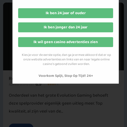
Ik ben 24 jaar of ouder
Ik ben jonger dan 24 jaar
Ik wil geen casino advertenties zien
Kies je voor de eerste optie, dan ga je ermee akkoord dat er op
onze website advertenties en links van en naar legale online
casino's getoond zullen worden.
Voorkom Spijt, Stop Op Tijd! 24+
Red Tiger
6.9
Review score van





Onderdeel van het grote Evolution Gaming behoeft
deze spelprovider eigenlijk geen uitleg meer. Top
kwaliteit, al zijn veel van de…