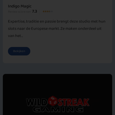
Indigo Magic
7.3
Review score van





Expertise, traditie en passie brengt deze studio met hun
slots naar de Europese markt. Ze maken onderdeel uit
van het…
Bekijken