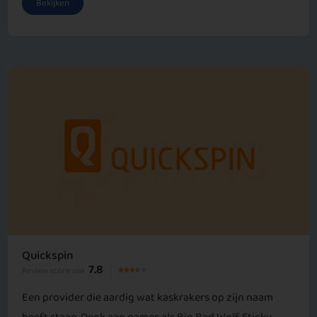
Bekijken
Quickspin
7.8
Review score van





Een provider die aardig wat kaskrakers op zijn naam