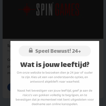
Spin Games
Speel Bewust! 24+
6.5
Review score van





Gespecialiseerd in het ontwerpen en ontwikkelen van
Wat is jouw leeftijd?
premium igaming content voor de gereguleerde
markten. Onderdeel van Bragg Gaming.
Om onze website te bezoeken dien je 24 jaar of ouder
te zijn. Kies uit een van onderstaande opties, en
antwoord alsjeblieft naar waarheid.
…
Bekijken
Naast het bevestigen van jouw leeftijd, geef je aan de
risico's van gokken volledig te begrijpen, en te
bevestigen dat je momenteel niet bent uitgesloten voor
deelname aan online kansspelen.