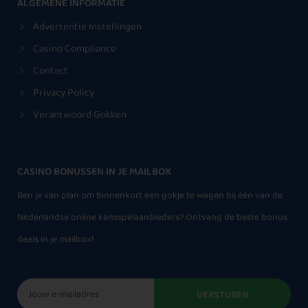
ALGEMENE INFORMATIE
Advertentie Instellingen
Casino Compliance
Contact
Privacy Policy
Verantwoord Gokken
CASINO BONUSSEN IN JE MAILBOX
Ben je van plan om binnenkort een gokje te wagen bij één van de
Nederlandse online kansspelaanbieders? Ontvang de beste bonus
deals in je mailbox!
VERSTUREN