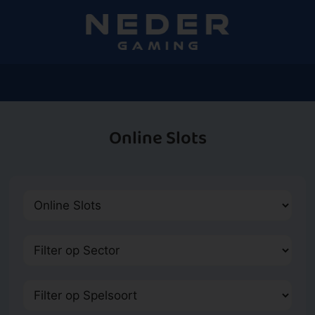
Online Slots