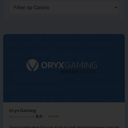
Oryx Gaming
8.0
Review score van





Deze spelmaker focust zich op het maximaliseren van de