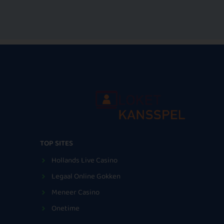
TOP SITES
Hollands Live Casino
Legaal Online Gokken
Meneer Casino
Onetime