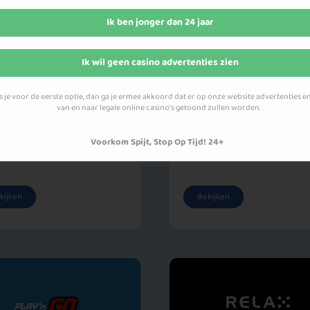
Ik ben jonger dan 24 jaar
Ik wil geen casino advertenties zien
ksaw Gaming
Playtech
8.1
5.7
 score van
Review score van










s je voor de eerste optie, dan ga je ermee akkoord dat er op onze website advertenties en
van en naar legale online casino's getoond zullen worden.
ntwikkelaar die zich richt
Een grote, maar beruchte
uper volatiele gokkasten
spelontwikkelaar die een p
Voorkom Spijt, Stop Op Tijd! 24+
de meest bizarre en
gave slots heeft, maar vake
mde designs. Unieke games
plank mis slaat. Wel mooie
e…
gameshows…
kijken
Bekijken