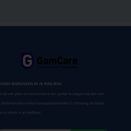
ASINO BONUSSEN IN JE MAILBOX
n je van plan om binnenkort een gokje te wagen bij één van
 Nederlandse online kansspelaanbieders? Ontvang de beste
nus deals in je mailbox!