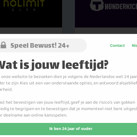
mit City
Thunderkick
9.5
8.7
 score van
Review score van
Speel Bewust! 24+










Contact
Ni
van de populairste
Een relatief onbekende
at is jouw leeftijd?
makers van dit moment. Ze
provider, maar wel eentje d
n bekend om hun extreme
zeker de moeite waard is o
onze website te bezoeken dien je volgens de Nederlandse wet 24 jaar
iele slots waarbij het
te verdiepen. Veel van de…
er te zijn. Kies uit een van onderstaande opties, en antwoord alsjeblie
rlijk alles…
rheid.
kijken
Bekijken
st het bevestigen van jouw leeftijd, geef je aan de risico's van gokken
ledig te begrijpen en te bevestigen dat je momenteel niet bent uitges
r deelname aan online kansspelen.
Ik ben 24 jaar of ouder