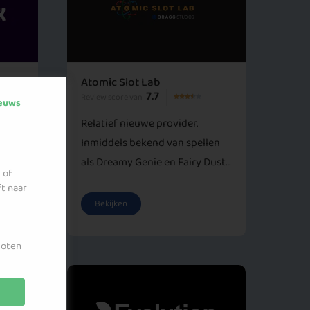
Atomic Slot Lab
7.7
Review score van





euws
Relatief nieuwe provider.
ie
Inmiddels bekend van spellen
m in
als Dreamy Genie en Fairy Dust.
 of
Deze spelmaker is onderdeel
ft naar
van de Bragg…
Bekijken
loten