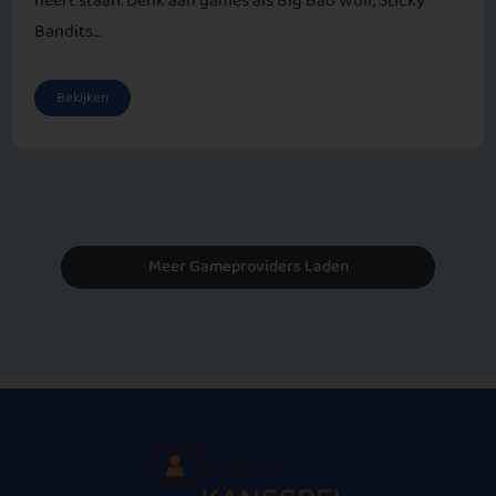
heeft staan. Denk aan games als Big Bad Wolf, Sticky
Bandits…
Bekijken
Meer Gameproviders Laden