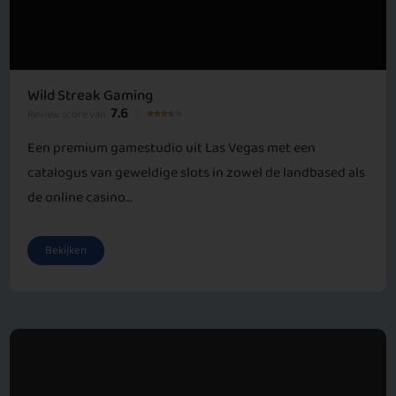
Wild Streak Gaming
7.6
Review score van





Een premium gamestudio uit Las Vegas met een
catalogus van geweldige slots in zowel de landbased als
de online casino…
Bekijken