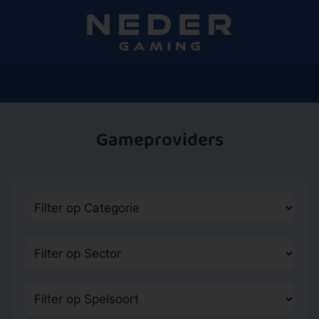
Gameproviders