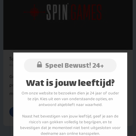
Spin Games
Speel Bewust! 24+
6.5
Review score van





Gespecialiseerd in het ontwerpen en ontwikkelen van
Wat is jouw leeftijd?
premium igaming content voor de gereguleerde
markten. Onderdeel van Bragg Gaming.
Om onze website te bezoeken dien je 24 jaar of ouder
te zijn. Kies uit een van onderstaande opties, en
antwoord alsjeblieft naar waarheid.
…
Bekijken
Naast het bevestigen van jouw leeftijd, geef je aan de
risico's van gokken volledig te begrijpen, en te
bevestigen dat je momenteel niet bent uitgesloten voor
deelname aan online kansspelen.