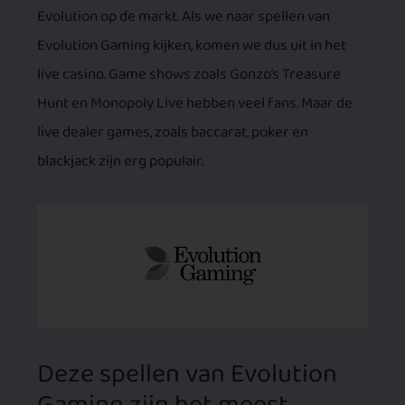
Evolution op de markt. Als we naar spellen van
Evolution Gaming kijken, komen we dus uit in het
live casino. Game shows zoals Gonzo’s Treasure
Hunt en Monopoly Live hebben veel fans. Maar de
live dealer games, zoals baccarat, poker en
blackjack zijn erg populair.
Deze spellen van Evolution
Gaming zijn het meest