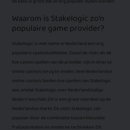
de kans is groot dat ze erg populair zullen worden.
Waarom is Stakelogic zo’n
populaire game provider?
Stakelogic is met name in Nederland een erg
populaire spelontwikkelaar. Zowel de slots als de
live casino spellen van de provider zijn in diverse
online casino’s terug te vinden. Veel Nederlandse
online casino’s bieden live spellen van Stakelogic
aan, omdat Stakelogic over Nederlandstalige
dealers beschikt. Dit is een groot voordeel op de
Nederlandse markt. De slots Stakelogic zijn
populair door de combinatie tussen klassieke
fruitautomaten en moderne technieken. Dit