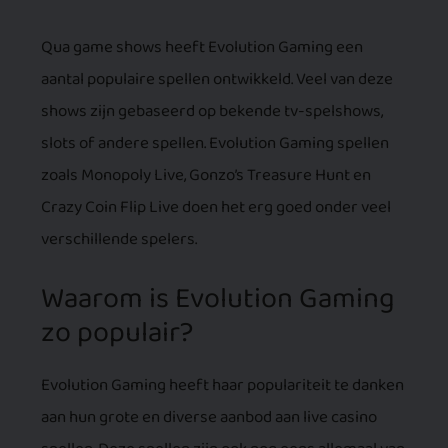
Qua game shows heeft Evolution Gaming een
aantal populaire spellen ontwikkeld. Veel van deze
shows zijn gebaseerd op bekende tv-spelshows,
slots of andere spellen. Evolution Gaming spellen
zoals Monopoly Live, Gonzo’s Treasure Hunt en
Crazy Coin Flip Live doen het erg goed onder veel
verschillende spelers.
Waarom is Evolution Gaming
zo populair?
Evolution Gaming heeft haar populariteit te danken
aan hun grote en diverse aanbod aan live casino