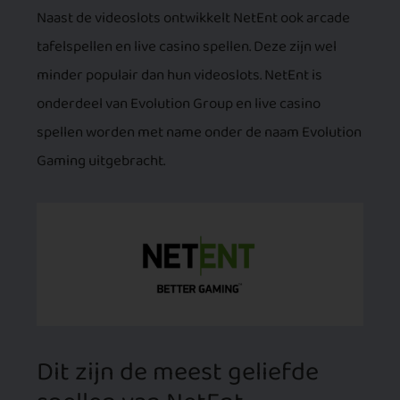
Naast de videoslots ontwikkelt NetEnt ook arcade
tafelspellen en live casino spellen. Deze zijn wel
minder populair dan hun videoslots. NetEnt is
onderdeel van Evolution Group en live casino
spellen worden met name onder de naam Evolution
Gaming uitgebracht.
Dit zijn de meest geliefde