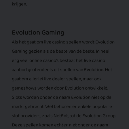
krijgen.
Evolution Gaming
Als het gaat om live casino spellen wordt Evolution
Gaming gezien als de beste van de beste. In heel
erg veel online casino’s bestaat het live casino
aanbod grotendeels uit spellen van Evolution. Het
gaat om allerlei live dealer spellen, maar ook
gameshows worden door Evolution ontwikkeld.
Slots worden onder de naam Evolution niet op de
markt gebracht. Wel behoren er enkele populaire
slot providers, zoals NetEnt, tot de Evolution Group.
Deze spellen komen echter niet onder de naam