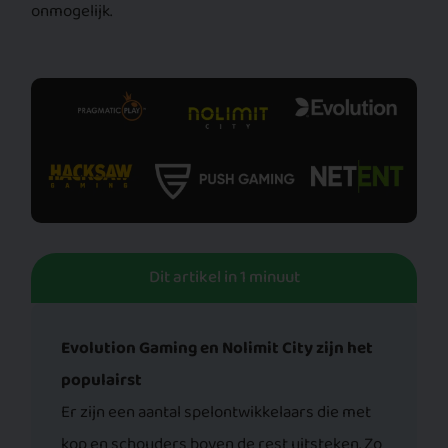
onmogelijk.
Dit artikel in 1 minuut
Evolution Gaming en Nolimit City zijn het
populairst
Er zijn een aantal spelontwikkelaars die met
kop en schouders boven de rest uitsteken. Zo