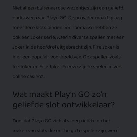
Niet alleen buitenaardse wezentjes zijn een geliefd
onderwerp van Play’n GO. De provider maakt graag
meerdere slots binnen één thema. Zo hebben ze
ook een Joker serie, waarin diverse spellen met een
Joker in de hoofdrol uitgebracht zijn. Fire Joker is
hier een populair voorbeeld van. Ook spellen zoals
Ice Joker en Fire Joker Freeze zijn te spelen in veel
online casino’s.
Wat maakt Play’n GO zo’n
geliefde slot ontwikkelaar?
Doordat Play’n GO zich al vroeg richtte op het
maken van slots die on the go te spelen zijn, werd