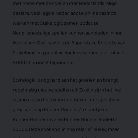
met name met de spellen met Nederlandstalige
dealers. Veel legale Nederlandse online casino’s
werken met Stakelogic samen, zodat ze
Nederlandstalige spellen kunnen aanbieden in hun
live casino. Daarnaast is de Superstake Roulette van
Stakelogic erg populair. Spelers kunnen hier tot wel
5.000x hun inzet bij winnen.
Stakelogic is nog hard aan het groeien en brengt
regelmatig nieuwe spellen uit. Zo zijn zij in het live
casino nu aan het experimenteren met spelshows
gebaseerd op Runner Runner. Zo speel je nu
Runner Runner Live en Runner Runner Roulette
5000x. Deze spellen zijn nog relatief nieuw, maar