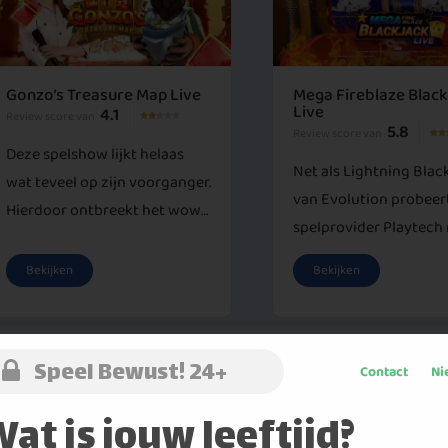
Gonzo’s Treasure Map Live
Mega Fireblaze Black
Live
4.1
Review score van





5.8
Review score van


Deze spelshow lijkt helaas
Net als Lightning Blac
wat teveel op zijn voorganger.
van Evolution probeer
Hierdoor ontbreekt het wow
spelprovider Playtech
effect en ben je er als speler…
deze Fireblaze versie 
Bekijken
Bekijken
traditionele kaartspel
leven in te…
Speel Bewust! 24+
Contact
Ni
at is jouw leeftijd?