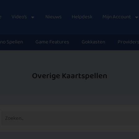
e
Video’s
Nieuws
Helpdesk
Mijn Account
no Spellen
Game Features
Gokkasten
Provider
Overige Kaartspellen