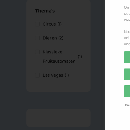
Om 
Thema's
oud
waa
Circus
(
1
)
Naa
Dieren
(
2
)
vol
voo
Klassieke
(
1
)
Fruitautomaten
Las Vegas
(
1
)
Kie