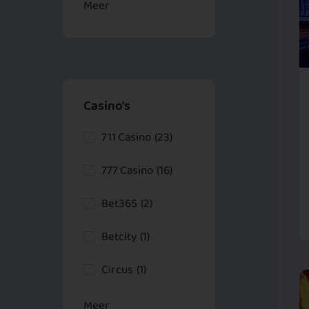
Meer
Casino's
711 Casino
(
23
)
777 Casino
(
16
)
Bet365
(
2
)
Betcity
(
1
)
Circus
(
1
)
Meer