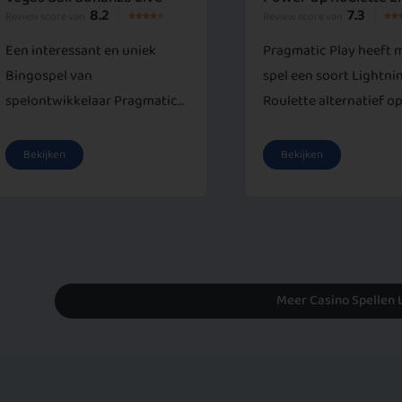
8.2
7.3
Review score van
Review score van







Een interessant en uniek
Pragmatic Play heeft m
Bingospel van
spel een soort Lightni
spelontwikkelaar Pragmatic
Roulette alternatief o
Play. Compleet anders dan
markt gebracht. Eentj
Mega Ball, en daardoor zeker
zijn eigen, unieke…
Bekijken
Bekijken
interessant om eens…
Meer Casino Spellen 