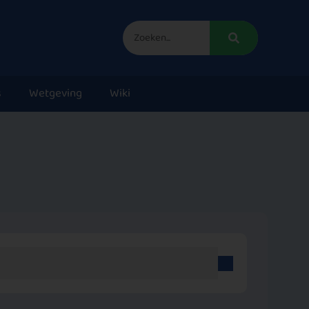
s
Wetgeving
Wiki