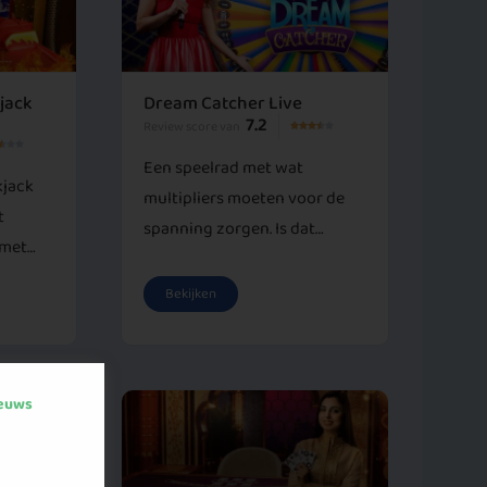
jack
Dream Catcher Live
7.2
Review score van








Een speelrad met wat
kjack
multipliers moeten voor de
t
spanning zorgen. Is dat
 met
gelukt? Ja en nee. In de
het
praktijk vallen…
Bekijken
 nieuw
euws