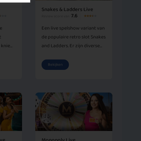
e
Snakes & Ladders Live
7.6
Review score van








te
Een live spelshow variant van
t
de populaire retro slot Snakes
 knie
and Ladders. Er zijn diverse
dealer
bonusronden met leuke
multipliers en…
Bekijken
ive
Monopoly Live