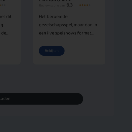
9.3
Review score van








et dit
Het beroemde
ng
gezelschapsspel, maar dan in
p de
een live spelshows format.
e met
Het aanwezige money wheel
en de bonussen maken deze
Bekijken
gameshow…
Laden