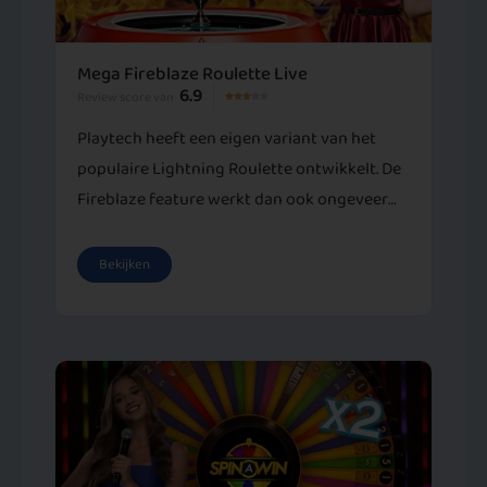
Mega Fireblaze Roulette Live
6.9
Review score van





Playtech heeft een eigen variant van het
populaire Lightning Roulette ontwikkelt. De
Fireblaze feature werkt dan ook ongeveer
hetzelfde als…
Bekijken