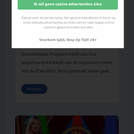
Ik wil geen casino advertenties zien
Kies je voor de eerste optie, dan ga je ermee akkoord dat er op
onze website advertenties en links van en naar legale online
casino's getoond zullen worden.
Buffalo Blitz Live
Voorkom Spijt, Stop Op Tijd! 24+
6.7
Review score van





Ontwikkelaar Playtech heeft een live
spelshow ontwikkelt van de populaire online
slot Buffalo Blitz. Mooi gemaakt, maar gaat
wel erg…
Bekijken