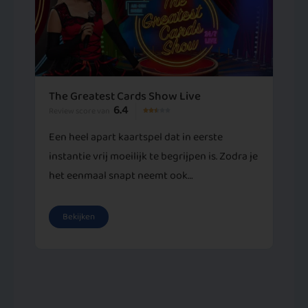
The Greatest Cards Show Live
6.4
Review score van





Een heel apart kaartspel dat in eerste
instantie vrij moeilijk te begrijpen is. Zodra je
het eenmaal snapt neemt ook…
Bekijken