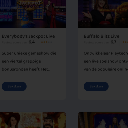
Everybody’s Jackpot Live
Buffalo Blitz Live
6.4
6.7
Review score van
Review score van







Super unieke gameshow die
Ontwikkelaar Playtech
een viertal grappige
een live spelshow ontw
bonusronden heeft. Het
van de populaire onlin
basisspel is helaas wel vrij
Buffalo Blitz. Mooi ge
saai, de graphics niet top,…
maar gaat wel erg…
Bekijken
Bekijken