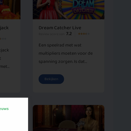
jack
Dream Catcher Live
7.2
Review score van








Een speelrad met wat
kjack
multipliers moeten voor de
t
spanning zorgen. Is dat
 met
gelukt? Ja en nee. In de
het
praktijk vallen…
Bekijken
 nieuw
euws