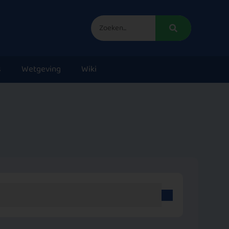
s
Wetgeving
Wiki