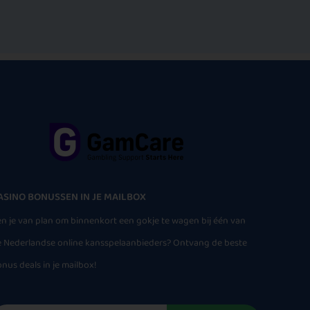
ASINO BONUSSEN IN JE MAILBOX
n je van plan om binnenkort een gokje te wagen bij één van
 Nederlandse online kansspelaanbieders? Ontvang de beste
nus deals in je mailbox!