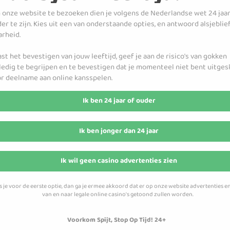
onze website te bezoeken dien je volgens de Nederlandse wet 24 jaar
er te zijn. Kies uit een van onderstaande opties, en antwoord alsjeblie
Gonzo’s Treasure Hunt Live
Betcity Super Roulett
rheid.
6.3
8.3
Review score van
Review score van







st het bevestigen van jouw leeftijd, geef je aan de risico's van gokken
Deze spelshow is echt heel
Een op maat gemaakt
ledig te begrijpen en te bevestigen dat je momenteel niet bent uitges
mooi gemaakt. Je kan hem
roulettespel dat exclus
r deelname aan online kansspelen.
zelfs spelen in Virtual Reality.
spelen is bij Betcity Ca
Ik ben 24 jaar of ouder
Met een VR-bril dus. Toch…
Het is feitelijk gewoon
Lightning Roulette, ma
Bekijken
Bekijken
Ik ben jonger dan 24 jaar
Ik wil geen casino advertenties zien
s je voor de eerste optie, dan ga je ermee akkoord dat er op onze website advertenties en
van en naar legale online casino's getoond zullen worden.
Voorkom Spijt, Stop Op Tijd! 24+