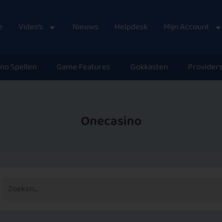
e
Video’s
Nieuws
Helpdesk
Mijn Account
no Spellen
Game Features
Gokkasten
Provider
Onecasino