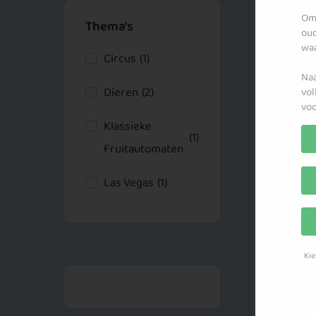
Om 
Thema's
oud
waa
Circus
(
1
)
Naa
Dieren
(
2
)
vol
voo
Klassieke
(
1
)
Fruitautomaten
Las Vegas
(
1
)
Kie