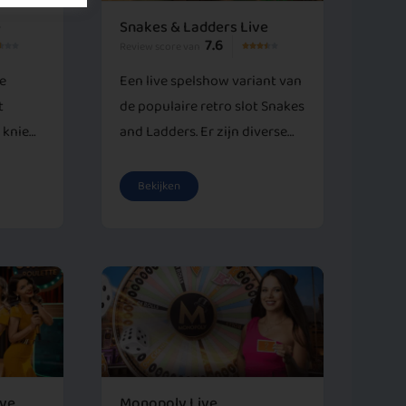
e
Snakes & Ladders Live
7.6
Review score van








te
Een live spelshow variant van
t
de populaire retro slot Snakes
 knie
and Ladders. Er zijn diverse
dealer
bonusronden met leuke
multipliers en…
Bekijken
ive
Monopoly Live