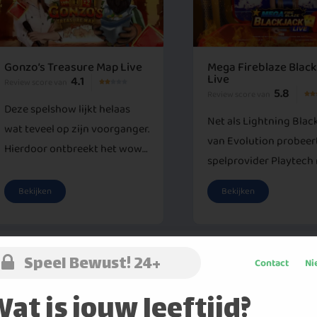
Gonzo’s Treasure Map Live
Mega Fireblaze Black
Live
4.1
Review score van





5.8
Review score van


Deze spelshow lijkt helaas
Net als Lightning Blac
wat teveel op zijn voorganger.
van Evolution probeer
Hierdoor ontbreekt het wow
spelprovider Playtech
effect en ben je er als speler…
deze Fireblaze versie 
Bekijken
Bekijken
traditionele kaartspel
leven in te…
Speel Bewust! 24+
Contact
Ni
at is jouw leeftijd?