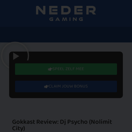
SPEEL ZELF MEE
CLAIM JOUW BONUS
Gokkast Review: Dj Psycho (Nolimit
City)