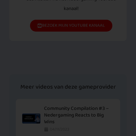
kanaal!
BEZOEK MIJN YOUTUBE KANAAL
Meer videos van deze gameprovider
Community Compilation #3 –
Nedergaming Reacts to Big
Wins
04/11/2023