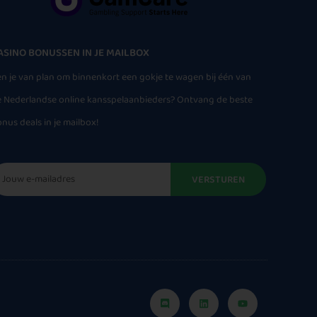
ASINO BONUSSEN IN JE MAILBOX
n je van plan om binnenkort een gokje te wagen bij één van
 Nederlandse online kansspelaanbieders? Ontvang de beste
nus deals in je mailbox!
VERSTUREN