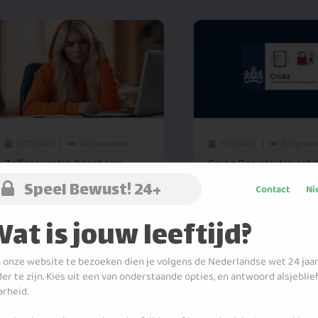
13/10/2023
Zelfpreventie
11/10/2023
Zelfpreve
Zelfpreventie: bescherm
Cruks Registratie: schr
jezelf tegen de gevaren van
jezelf uit bij alle Nede
Speel Bewust! 24+
Contact
Ni
online gokken (Stap 1)
casino’s (Stap 2)
at is jouw leeftijd?
Lees verder
Lees verder
onze website te bezoeken dien je volgens de Nederlandse wet 24 jaar
er te zijn. Kies uit een van onderstaande opties, en antwoord alsjeblie
rheid.