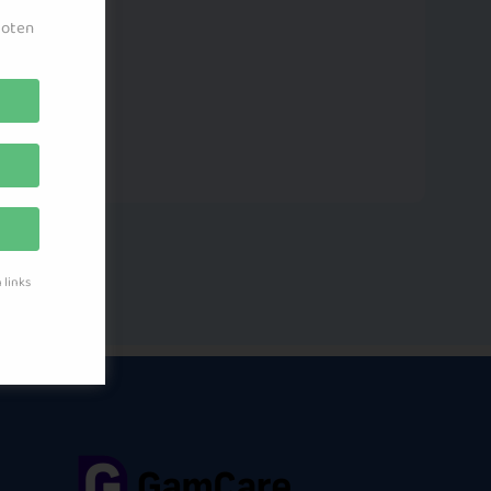
loten
 links