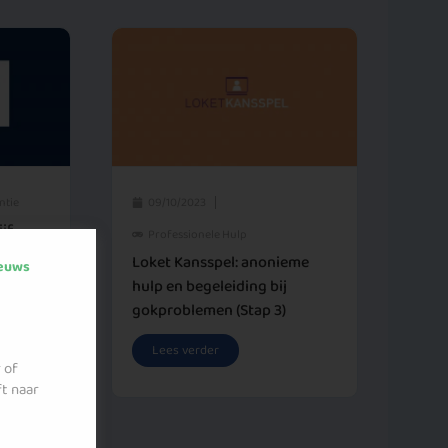
ntie
09/10/2023
ijf
Professionele Hulp
rlandse
Loket Kansspel: anonieme
euws
hulp en begeleiding bij
gokproblemen (Stap 3)
Lees verder
 of
ft naar