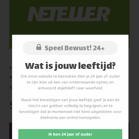
Speel Bewust! 24+
Wat is jouw leeftijd?
Het kleine broertje van Skrill. Werkt exact hetzelfde.
Om onze website te bezoeken dien je 24 jaar of ouder
Maar ook deze betaaldienst is niet toegestaan op de
te zijn. Kies uit een van onderstaande opties, en
Nederlandse gokmarkt.
antwoord alsjeblieft naar waarheid.
Naast het bevestigen van jouw leeftijd, geef je aan de
Skrill
risico's van gokken volledig te begrijpen, en te
bevestigen dat je momenteel niet bent uitgesloten voor
deelname aan online kansspelen.
Ik ben 24 jaar of ouder