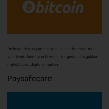
De bekendste cryptocurrencie die er bestaat. Het is
voor Nederlanders echter niet toegestaan te gokken
met dit soort digitale munten.
Paysafecard