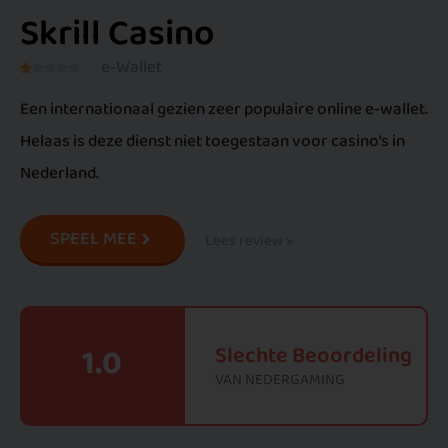
Skrill Casino
e-Wallet





Een internationaal gezien zeer populaire online e-wallet.
Helaas is deze dienst niet toegestaan voor casino’s in
Nederland.
SPEEL MEE
Lees review »
1.0
Slechte Beoordeling
VAN NEDERGAMING