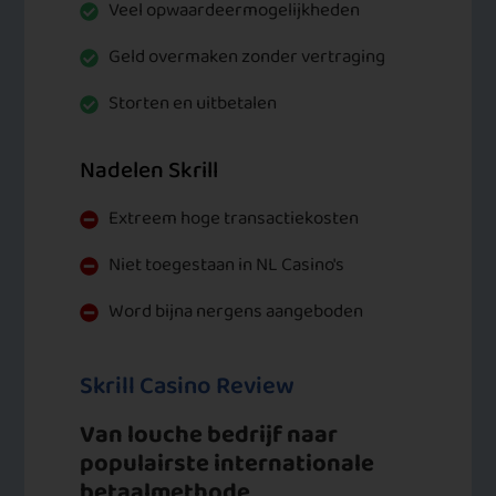
Veel opwaardeermogelijkheden
Geld overmaken zonder vertraging
Storten en uitbetalen
Nadelen Skrill
Extreem hoge transactiekosten
Niet toegestaan in NL Casino's
Word bijna nergens aangeboden
Skrill Casino Review
Van louche bedrijf naar
populairste internationale
betaalmethode