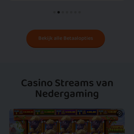
1
2
3
4
5
6
7
Bekijk alle Betaalopties
Casino Streams van
Nedergaming