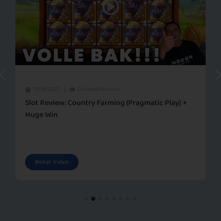
10/10/2023
Gokkast Reviews
Slot Review: Country Farming (Pragmatic Play) +
Huge Win
Bekijk Video
1
2
3
4
5
6
7
8