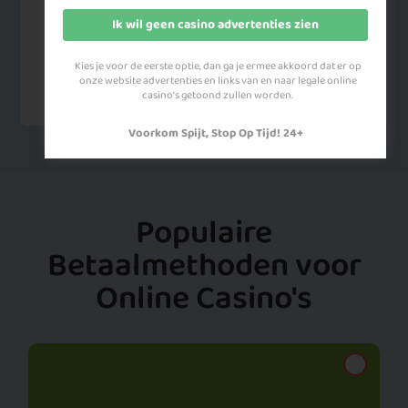
Ik wil geen casino advertenties zien
CASINO TOP 10
Kies je voor de eerste optie, dan ga je ermee akkoord dat er op
onze website advertenties en links van en naar legale online
casino's getoond zullen worden.
Voorkom Spijt, Stop Op Tijd! 24+
Populaire
Betaalmethoden voor
Online Casino's