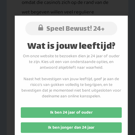
omdat die casino’s zich op de rand van de
wet begeven willen veel reguliere
betaalbedrijven niet met hen
Speel Bewust! 24+
samenwerken. Skrill heeft weinig normen
en waarden en omarmt deze partijen met
Wat is jouw leeftijd?
beide handen.
Om onze website te bezoeken dien je 24 jaar of ouder
te zijn. Kies uit een van onderstaande opties, en
Gevolg van deze houding is dat Skrill in no
antwoord alsjeblieft naar waarheid.
time uitgegroeid is tot een van de grootste
Naast het bevestigen van jouw leeftijd, geef je aan de
risico's van gokken volledig te begrijpen, en te
en meest populaire betaalmethoden van
bevestigen dat je momenteel niet bent uitgesloten voor
deelname aan online kansspelen.
de internationale gokindustrie. Het word,
ondanks hun schimmige praktijken, gezien
Ik ben 24 jaar of ouder
als een zeer betrouwbare partij.
Ik ben jonger dan 24 jaar
Meer tonen