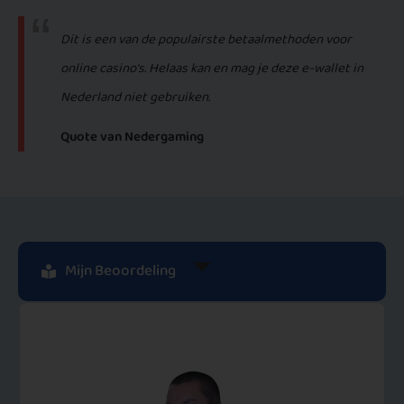
Dit is een van de populairste betaalmethoden voor
online casino's. Helaas kan en mag je deze e-wallet in
Nederland niet gebruiken.
Quote van Nedergaming
Mijn Beoordeling