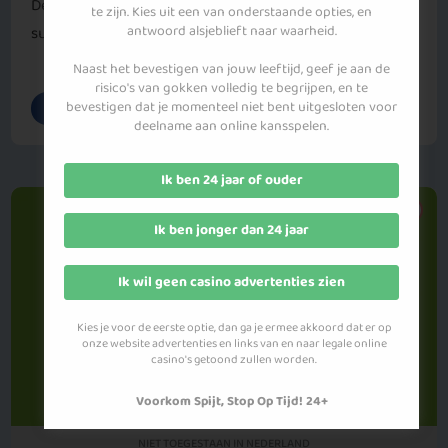
Deze prepaid kaart kan je kopen bij de bekende
te zijn. Kies uit een van onderstaande opties, en
antwoord alsjeblieft naar waarheid.
supermarkten en benzinestations…
Naast het bevestigen van jouw leeftijd, geef je aan de
risico's van gokken volledig te begrijpen, en te
bevestigen dat je momenteel niet bent uitgesloten voor
Bekijken
deelname aan online kansspelen.
Ik ben 24 jaar of ouder
Ik ben jonger dan 24 jaar
Ik wil geen casino advertenties zien
Kies je voor de eerste optie, dan ga je ermee akkoord dat er op
onze website advertenties en links van en naar legale online
casino's getoond zullen worden.
Voorkom Spijt, Stop Op Tijd! 24+
NIET TOEGESTAAN IN NEDERLAND