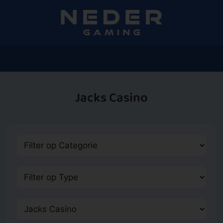
Jacks Casino