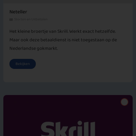
Neteller
Storten en Uitbetalen
Het kleine broertje van Skrill. Werkt exact hetzelfde.
Maar ook deze betaaldienst is niet toegestaan op de
Nederlandse gokmarkt.
…
Bekijken