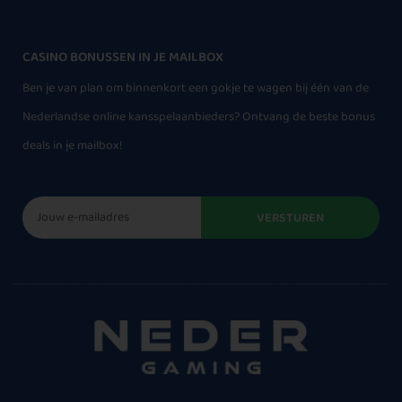
CASINO BONUSSEN IN JE MAILBOX
Ben je van plan om binnenkort een gokje te wagen bij één van de
Nederlandse online kansspelaanbieders? Ontvang de beste bonus
deals in je mailbox!
VERSTUREN