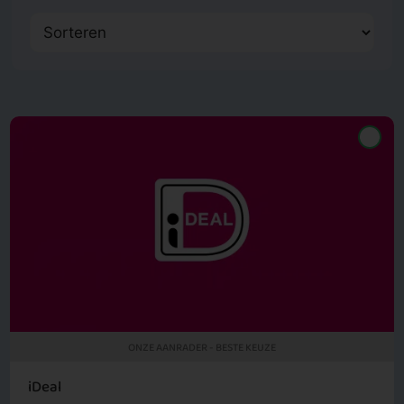
ONZE AANRADER - BESTE KEUZE
iDeal