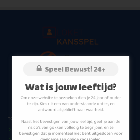
Speel Bewust! 24+
Wat is jouw leeftijd?
Om onze website te bezoeken dien je 24 jaar of ouder
te zijn. Kies uit een van onderstaande opties, en
antwoord alsjeblieft naar waarheid.
TOP SITES
Naast het bevestigen van jouw leeftijd, geef je aan de
risico's van gokken volledig te begrijpen, en te
Hollands Live Casino
bevestigen dat je momenteel niet bent uitgesloten voor
Legaal Online Gokken
deelname aan online kansspelen.