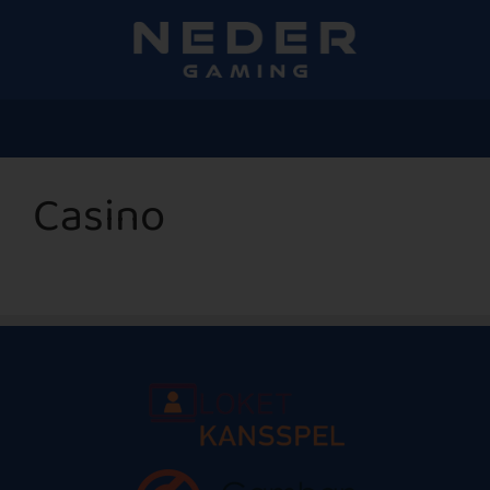
Casino