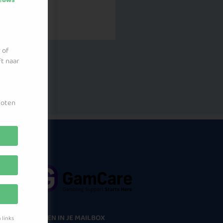
euws
 of
ft naar
loten
ASINO BONUSSEN IN JE MAILBOX
 links