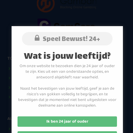
Speel Bewust! 24+
Wat is jouw leeftijd?
TOP SITES
Om onze website te bezoeken dien je 24 jaar of ouder
Hollands Live Casino
te zijn. Kies uit een van onderstaande opties, en
antwoord alsjeblieft naar waarheid.
Legaal Online Gokken
Meneer Casino
Naast het bevestigen van jouw leeftijd, geef je aan de
risico's van gokken volledig te begrijpen, en te
Onetime
bevestigen dat je momenteel niet bent uitgesloten voor
deelname aan online kansspelen.
ALGEMENE INFORMATIE
Ik ben 24 jaar of ouder
Advertentie Instellingen