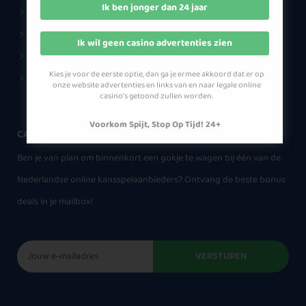
Ik ben jonger dan 24 jaar
Casino Compliance
Contact
Ik wil geen casino advertenties zien
Privacy Policy
Kies je voor de eerste optie, dan ga je ermee akkoord dat er op
Verantwoord Gokken
onze website advertenties en links van en naar legale online
casino's getoond zullen worden.
Voorkom Spijt, Stop Op Tijd! 24+
CASINO BONUSSEN IN JE MAILBOX
Ben je van plan om binnenkort een gokje te wagen bij één van de
Nederlandse online kansspelaanbieders? Ontvang de beste bonus
deals in je mailbox!
VERSTUREN