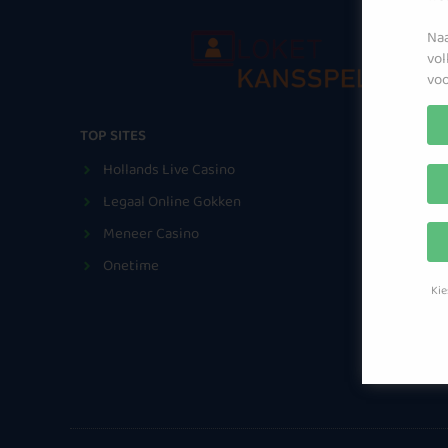
Naa
vol
voo
TOP SITES
Hollands Live Casino
Legaal Online Gokken
Meneer Casino
Onetime
Kie