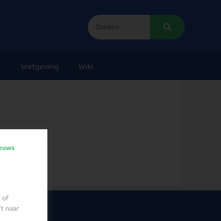
s
Wetgeving
Wiki
euws
 of
ft naar