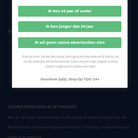
Onetime
Ik ben 24 jaar of ouder
Ik ben jonger dan 24 jaar
ALGEMENE INFORMATIE
Advertentie Instellingen
Ik wil geen casino advertenties zien
Casino Compliance
Kies je voor de eerste optie, dan ga je ermee akkoord dat er op
Contact
onze website advertenties en links van en naar legale online
casino's getoond zullen worden.
Privacy Policy
Voorkom Spijt, Stop Op Tijd! 24+
Verantwoord Gokken
CASINO BONUSSEN IN JE MAILBOX
Ben je van plan om binnenkort een gokje te wagen bij één van de
Nederlandse online kansspelaanbieders? Ontvang de beste bonus
deals in je mailbox!