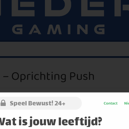
 – Oprichting Push
Speel Bewust! 24+
Contact
Ni
at is jouw leeftijd?