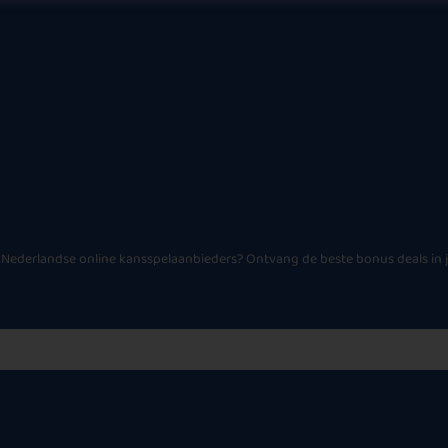
 Nederlandse online kansspelaanbieders? Ontvang de beste bonus deals in j