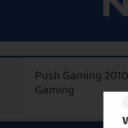
Push Gaming 2010
Gaming
W