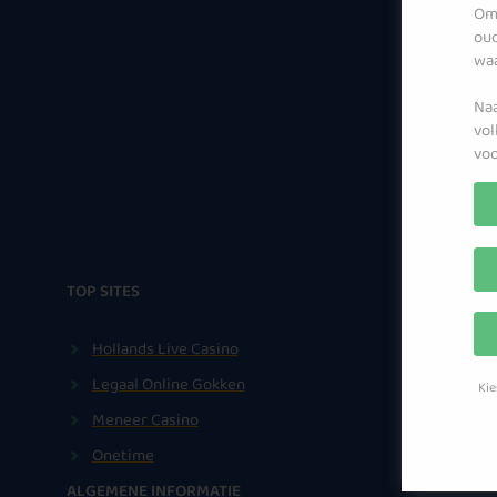
Om 
oud
waa
Naa
vol
voo
TOP SITES
Hollands Live Casino
Legaal Online Gokken
Kie
Meneer Casino
Onetime
ALGEMENE INFORMATIE