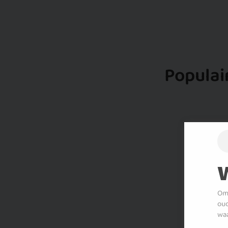
Populai
W
Om 
oud
waa