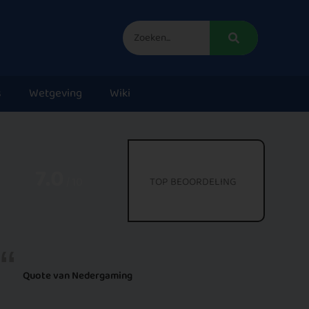
s
Wetgeving
Wiki
7.0
/ 10
TOP BEOORDELING
Quote van Nedergaming