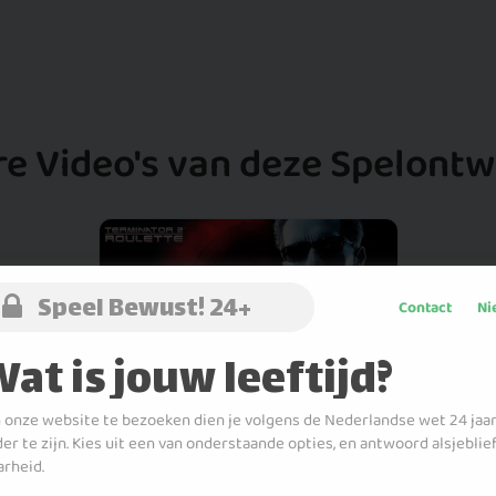
re Video's van deze Spelontw
Speel Bewust! 24+
Contact
Ni
at is jouw leeftijd?
onze website te bezoeken dien je volgens de Nederlandse wet 24 jaar
02/08/2023
Gokkast Reviews
er te zijn. Kies uit een van onderstaande opties, en antwoord alsjeblie
rheid.
Review: Terminator 2 Judgement