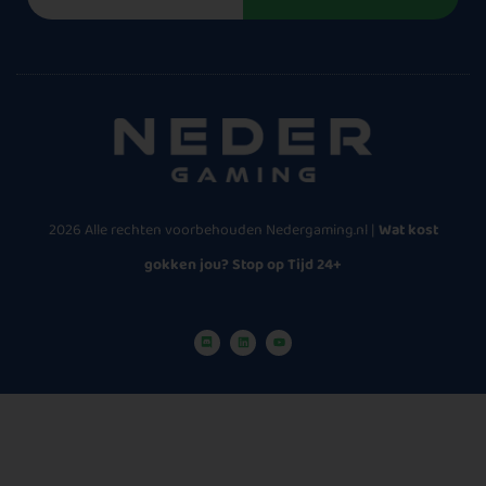
2026 Alle rechten voorbehouden Nedergaming.nl |
Wat kost
gokken jou? Stop op Tijd 24+