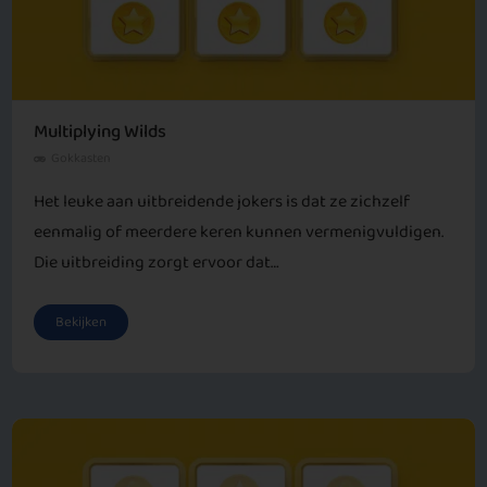
Multiplying Wilds
Gokkasten
Het leuke aan uitbreidende jokers is dat ze zichzelf
eenmalig of meerdere keren kunnen vermenigvuldigen.
Die uitbreiding zorgt ervoor dat…
Bekijken