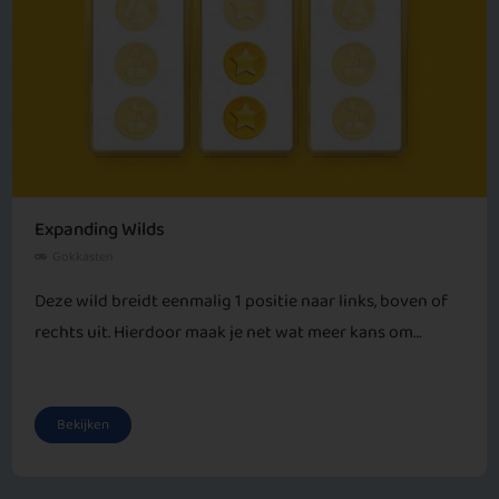
Expanding Wilds
Gokkasten
Deze wild breidt eenmalig 1 positie naar links, boven of
rechts uit. Hierdoor maak je net wat meer kans om…
Bekijken