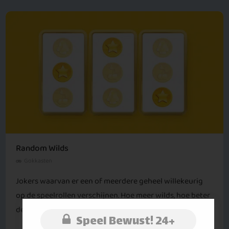
Random Wilds
Gokkasten
Jokers waarvan er een of meerdere geheel willekeurig
op de speelrollen verschijnen. Hoe meer wilds, hoe beter
de wincombinaties en…
Speel Bewust! 24+