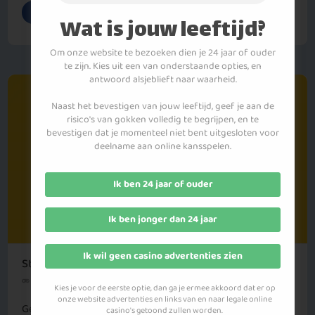
Bekijken
Wat is jouw leeftijd?
Om onze website te bezoeken dien je 24 jaar of ouder
te zijn. Kies uit een van onderstaande opties, en
antwoord alsjeblieft naar waarheid.
Naast het bevestigen van jouw leeftijd, geef je aan de
risico's van gokken volledig te begrijpen, en te
bevestigen dat je momenteel niet bent uitgesloten voor
deelname aan online kansspelen.
Ik ben 24 jaar of ouder
Ik ben jonger dan 24 jaar
Ik wil geen casino advertenties zien
Stacked Wilds
Gokkasten
Kies je voor de eerste optie, dan ga je ermee akkoord dat er op
onze website advertenties en links van en naar legale online
Gestapelde wild-symbolen die een volledige speelrol
casino's getoond zullen worden.