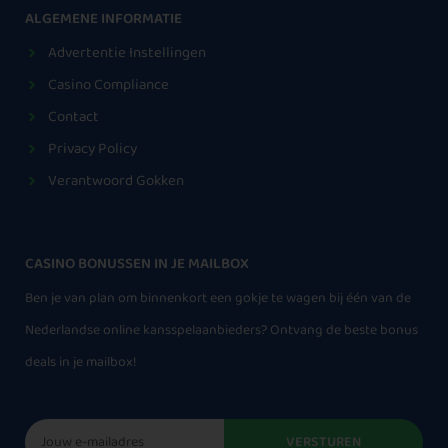
ALGEMENE INFORMATIE
Advertentie Instellingen
Casino Compliance
Contact
Privacy Policy
Verantwoord Gokken
CASINO BONUSSEN IN JE MAILBOX
Ben je van plan om binnenkort een gokje te wagen bij één van de
Nederlandse online kansspelaanbieders? Ontvang de beste bonus
deals in je mailbox!
VERSTUREN