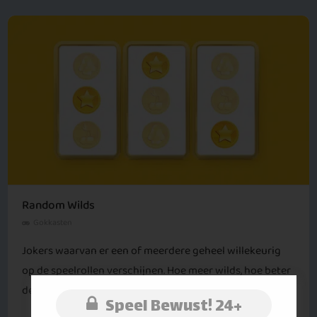
Random Wilds
Gokkasten
Jokers waarvan er een of meerdere geheel willekeurig
op de speelrollen verschijnen. Hoe meer wilds, hoe beter
de wincombinaties en…
Speel Bewust! 24+