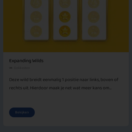
Expanding Wilds
Gokkasten
Deze wild breidt eenmalig 1 positie naar links, boven of
rechts uit. Hierdoor maak je net wat meer kans om…
Bekijken