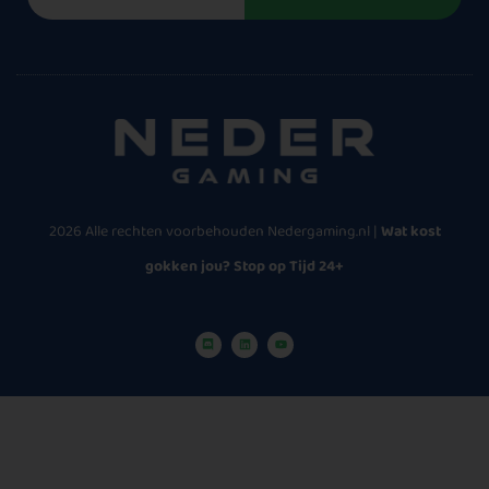
2026 Alle rechten voorbehouden Nedergaming.nl |
Wat kost
gokken jou? Stop op Tijd 24+