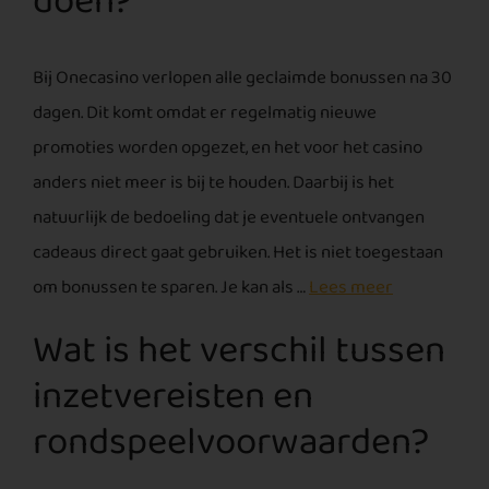
doen?
Bij Onecasino verlopen alle geclaimde bonussen na 30
dagen. Dit komt omdat er regelmatig nieuwe
promoties worden opgezet, en het voor het casino
anders niet meer is bij te houden. Daarbij is het
natuurlijk de bedoeling dat je eventuele ontvangen
cadeaus direct gaat gebruiken. Het is niet toegestaan
om bonussen te sparen. Je kan als …
Lees meer
Wat is het verschil tussen
inzetvereisten en
rondspeelvoorwaarden?