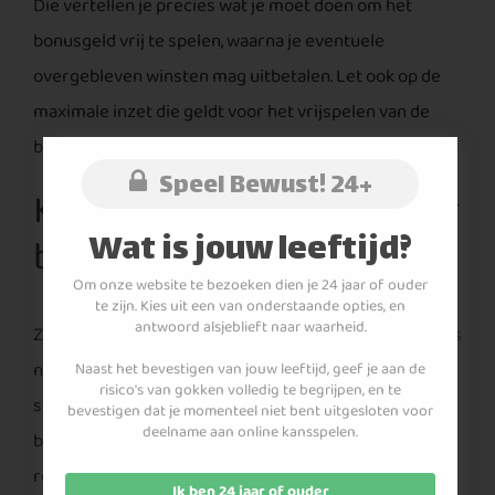
Die vertellen je precies wat je moet doen om het
bonusgeld vrij te spelen, waarna je eventuele
overgebleven winsten mag uitbetalen. Let ook op de
maximale inzet die geldt voor het vrijspelen van de
bonus. Bij Onecasino …
Lees meer
Speel Bewust! 24+
Kan ik als speler nog meer
Wat is jouw leeftijd?
bonussen verwachten?
Om onze website te bezoeken dien je 24 jaar of ouder
te zijn. Kies uit een van onderstaande opties, en
antwoord alsjeblieft naar waarheid.
Zeker. Naast de gratis bonus zonder storting kom je als
nieuwe klant ook in aanmerking voor een 50%
Naast het bevestigen van jouw leeftijd, geef je aan de
risico's van gokken volledig te begrijpen, en te
stortingsbonus waarbij je 50% extra speelgeld krijgt
bevestigen dat je momenteel niet bent uitgesloten voor
deelname aan online kansspelen.
bovenop je eerste storting. Daarnaast worden er met
regelmaat andere promoties opgesteld, dus hou de
Ik ben 24 jaar of ouder