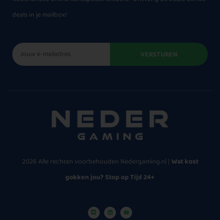
deals in je mailbox!
VERSTUREN
2026 Alle rechten voorbehouden Nedergaming.nl |
Wat kost
gokken jou? Stop op Tijd 24+