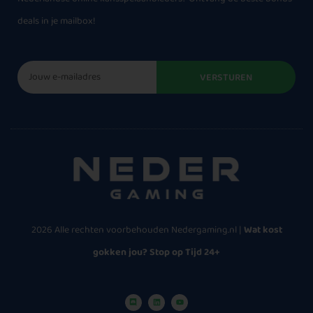
deals in je mailbox!
VERSTUREN
2026 Alle rechten voorbehouden Nedergaming.nl |
Wat kost
gokken jou? Stop op Tijd 24+