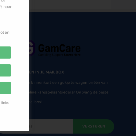
 of
ft naar
loten
ASINO BONUSSEN IN JE MAILBOX
n je van plan om binnenkort een gokje te wagen bij één van
 Nederlandse online kansspelaanbieders? Ontvang de beste
nus deals in je mailbox!
 links
VERSTUREN