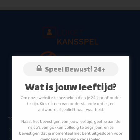
Speel Bewust! 24+
Wat is jouw leeftijd?
Om onze website te bezoeken dien je 24 jaar of ouder
te zijn. Kies uit een van onderstaande opties, en
antwoord alsjeblieft naar waarheid.
TOP SITES
Naast het bevestigen van jouw leeftijd, geef je aan de
risico's van gokken volledig te begrijpen, en te
Hollands Live Casino
bevestigen dat je momenteel niet bent uitgesloten voor
Legaal Online Gokken
deelname aan online kansspelen.