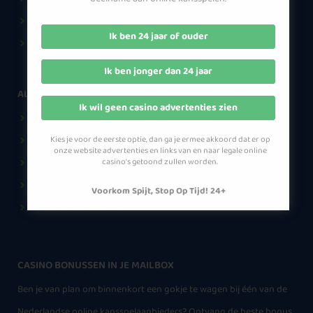
Meneer Casino
Ik ben 24 jaar of ouder
Onetime
Ik ben jonger dan 24 jaar
ALGEMENE INFORMATIE
Ik wil geen casino advertenties zien
Advertentie Instellingen
Casino Compliance
Kies je voor de eerste optie, dan ga je ermee akkoord dat er op
onze website advertenties en links van en naar legale online
Contact
casino's getoond zullen worden.
Privacy Policy
Voorkom Spijt, Stop Op Tijd! 24+
Verantwoord Gokken
CASINO BONUSSEN IN JE MAILBOX
Ben je van plan om binnenkort een gokje te wagen bij één van de
Nederlandse online kansspelaanbieders? Ontvang de beste bonus