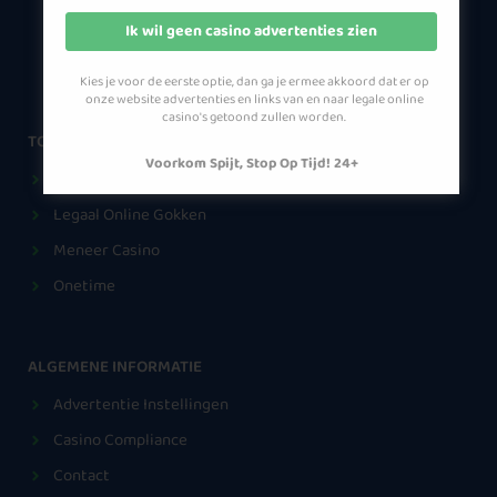
Ik wil geen casino advertenties zien
Kies je voor de eerste optie, dan ga je ermee akkoord dat er op
onze website advertenties en links van en naar legale online
casino's getoond zullen worden.
TOP SITES
Voorkom Spijt, Stop Op Tijd! 24+
Hollands Live Casino
Legaal Online Gokken
Meneer Casino
Onetime
ALGEMENE INFORMATIE
Advertentie Instellingen
Casino Compliance
Contact