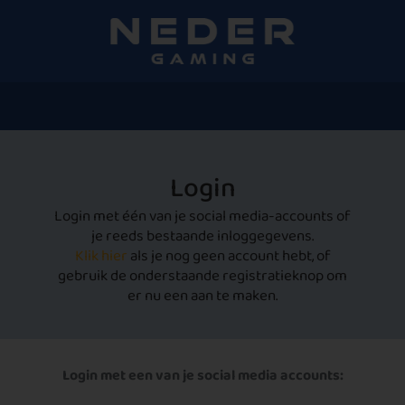
Login
Login met één van je social media-accounts of
je reeds bestaande inloggegevens.
Klik hier
als je nog geen account hebt, of
gebruik de onderstaande registratieknop om
er nu een aan te maken.
Login met een van je social media accounts: