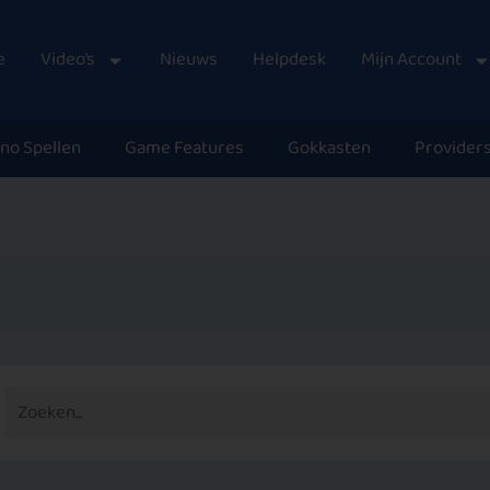
e
Video’s
Nieuws
Helpdesk
Mijn Account
no Spellen
Game Features
Gokkasten
Provider