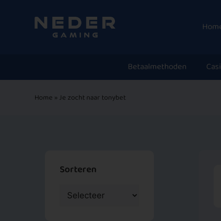
Hom
Betaalmethoden
Casi
Home
»
Je zocht naar tonybet
Sorteren