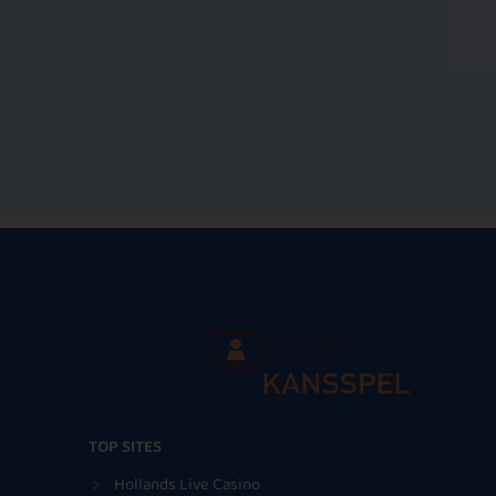
TOP SITES
Hollands Live Casino