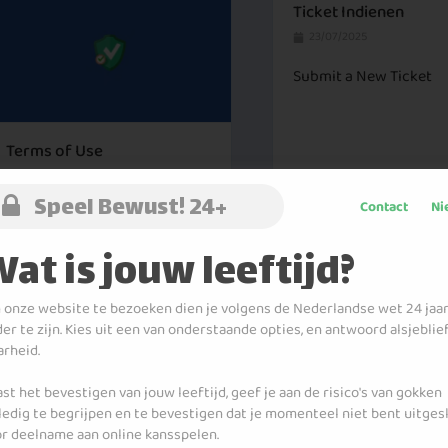
Ticket Indienen
23/07/2025
Submit a New Ticket
Terms of Use
29/07/2025
Bekijken
Speel Bewust! 24+
Contact
Ni
Terms of Use These Terms
govern your access to, usage
at is jouw leeftijd?
of all content, Product and
Services available at
onze website te bezoeken dien je volgens de Nederlandse wet 24 jaar
https://nedergaming.nl
Bekijken
er te zijn. Kies uit een van onderstaande opties, en antwoord alsjeblie
rheid.
website (the “Service”)
operated by
st het bevestigen van jouw leeftijd, geef je aan de risico's van gokken
ledig te begrijpen en te bevestigen dat je momenteel niet bent uitges
r deelname aan online kansspelen.