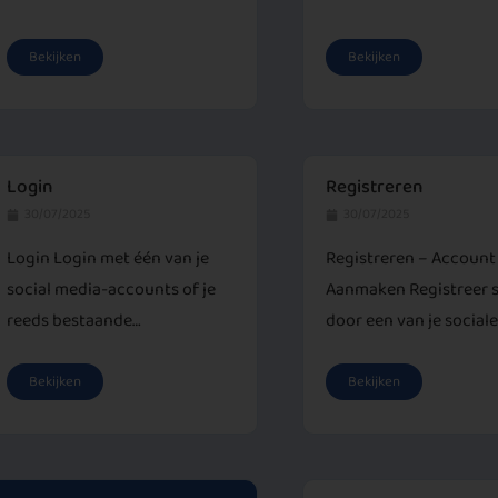
Bekijken
Bekijken
Login
Registreren
30/07/2025
30/07/2025
Login Login met één van je
Registreren – Account
social media-accounts of je
Aanmaken Registreer s
reeds bestaande
door een van je sociale
inloggegevens. Klik hier als je
media-accounts te ge
nog geen account hebt, of
of maak je eigen
Bekijken
Bekijken
gebruik de
gebruikersnaam en
wachtwoord aan. Klik h