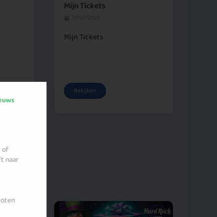
Mijn Tickets
23/07/2025
Mijn Tickets
Bekijken
euws
 of
ft naar
loten