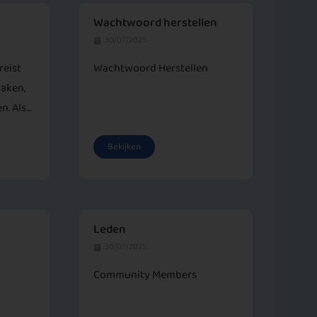
Wachtwoord herstellen
30/07/2025
reist
Wachtwoord Herstellen
maken,
n. Als
bt, kan
Bekijken
Leden
30/07/2025
Community Members